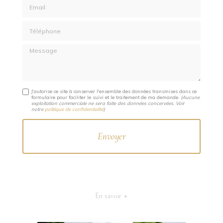
Email
Téléphone
Message
J'autorise ce site à conserver l'ensemble des données transmises dans ce
formulaire pour faciliter le suivi et le traitement de ma demande.
(Aucune
exploitation commerciale ne sera faite des données concervées. Voir
notre
politique de confidentialité
)
En savoir +