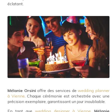
éclatant.
Mélanie Orsini
offre des services de
wedding planner
à Vienne
. Chaque cérémonie est orchestrée avec une
précision exemplaire, garantissant un jour inoubliable.
En tant que
wedding designer à Vienne
,
Mélanie