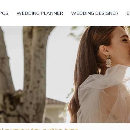
POS
WEDDING PLANNER
WEDDING DESIGNER
E
ation séminaire dans un château Vienne