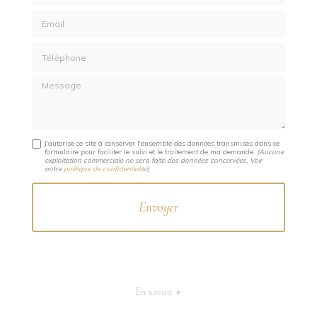
Email
Téléphone
Message
J'autorise ce site à conserver l'ensemble des données transmises dans ce
formulaire pour faciliter le suivi et le traitement de ma demande.
(Aucune
exploitation commerciale ne sera faite des données concervées. Voir
notre
politique de confidentialité
)
En savoir +