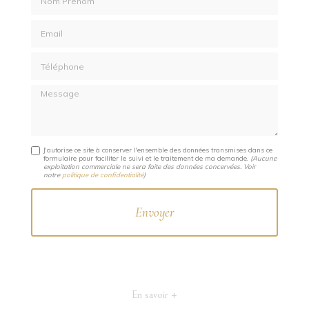
Email
Téléphone
Message
J'autorise ce site à conserver l'ensemble des données transmises dans ce
formulaire pour faciliter le suivi et le traitement de ma demande.
(Aucune
exploitation commerciale ne sera faite des données concervées. Voir
notre
politique de confidentialité
)
En savoir +