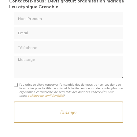
Contactez-nous : Devis gratuit organisation mariage
lieu atypique Grenoble
Nom Prénom
Email
Téléphone
Message
J'autorise ce site à conserver l'ensemble des données transmises dans ce
formulaire pour faciliter le suivi et le traitement de ma demande.
(Aucune
exploitation commerciale ne sera faite des données concervées. Voir
notre
politique de confidentialité
)