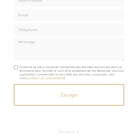
Email
Téléphone
Message
J'autorise ce site à conserver l'ensemble des données transmises dans ce
formulaire pour faciliter le suivi et le traitement de ma demande.
(Aucune
exploitation commerciale ne sera faite des données concervées. Voir
notre
politique de confidentialité
)
En savoir +