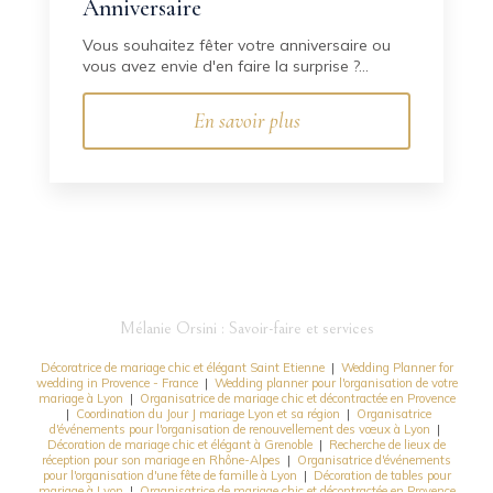
Anniversaire
Vous souhaitez fêter votre anniversaire ou
vous avez envie d'en faire la surprise ?...
En savoir plus
Mélanie Orsini : Savoir-faire et services
Décoratrice de mariage chic et élégant Saint Etienne
|
Wedding Planner for
wedding in Provence - France
|
Wedding planner pour l'organisation de votre
mariage à Lyon
|
Organisatrice de mariage chic et décontractée en Provence
|
Coordination du Jour J mariage Lyon et sa région
|
Organisatrice
d'événements pour l'organisation de renouvellement des vœux à Lyon
|
Décoration de mariage chic et élégant à Grenoble
|
Recherche de lieux de
réception pour son mariage en Rhône-Alpes
|
Organisatrice d'événements
pour l'organisation d'une fête de famille à Lyon
|
Décoration de tables pour
mariage à Lyon
|
Organisatrice de mariage chic et décontractée en Provence